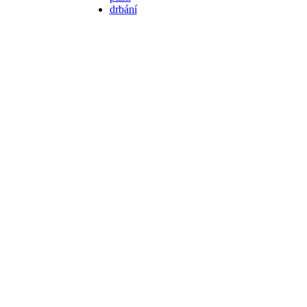
drbání